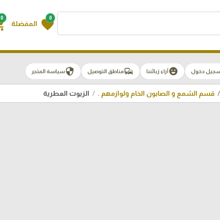
0
0
g_cart
favorite
المفضلة
security
commute
emoji_emotions
سجيل دخول
آراء زبائننا
مناطق التوصيل
سياسة المتجر
قسم الشمع و الصابون الخام ولوازمهم .
الزيوت العطرية