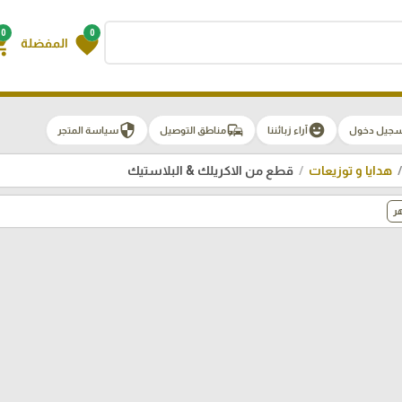
0
0
g_cart
favorite
المفضلة
security
commute
emoji_emotions
سجيل دخول
آراء زبائننا
مناطق التوصيل
سياسة المتجر
هدايا و توزيعات
قطع من الاكريلك & البلاستيك
ر