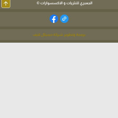
arrow_upward
الجعبري للنثريات و الاكسسوارات ©
برمجة وتطوير شركة ديجيتال لايف