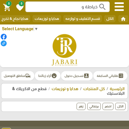
0
0
search
shopping_cart
favorite
home
الكل
قسم التغليف و لوازمه
هدايا و توزيعات
هدايا نجاح & تخرج
Select Language
▼
commute
emoji_emotions
account_box
ballot
طلباتي السابقة
تسجيل دخول
آراء زبائننا
مناطق التوصيل
الرئيسية
كل المنتجات
هدايا و توزيعات
قطع من الاكريلك &
البلاستيك
الكل
اخضر
برتقالي
زهر