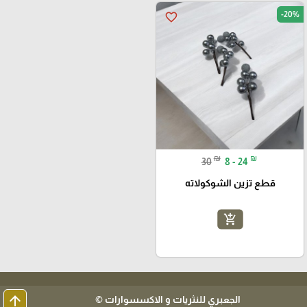
-20%
favorite_border
₪
₪
30
8 - 24
قطع تزين الشوكولاته
add_shopping_cart
arrow_upward
الجعبري للنثريات و الاكسسوارات ©