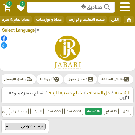
0
0
search
shopping_cart
favorite
home
الكل
قسم التغليف و لوازمه
هدايا و توزيعات
هدايا نجاح & تخرج
Select Language
▼
commute
emoji_emotions
account_box
ballot
طلباتي السابقة
تسجيل دخول
آراء زبائننا
مناطق التوصيل
الرئيسية
كل المنتجات
قطع صغيرة للزينة
قطع صغيرة منوعة
للتزين
الكل
10 قطع
10 قطعة
100 قطعة
50 قطعة
الورقه
ورده الازرار
ورد